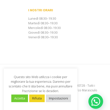
I NOSTRI ORARI
Lunedì 08:30–19:30
Martedì 08:30–19:30
Mercoledì 08:30–19:30
Giovedì 08:30–19:30
Venerdì 08:30–19:30
Questo sito Web utilizza i cookie per
migliorare la tua esperienza. Daremo per
© Dental Center Paragò S.R.L. - P. Iva 08229330728 - Tutti i
scontato che ti stia bene, ma puoi annullare
diritti riservati - Dev.
Cash Design Studio di Marco Marasciulo
l'iscrizione se lo desideri.
Accetta
Rifiuta
Impostazioni
Cookie policy
Privacy policy