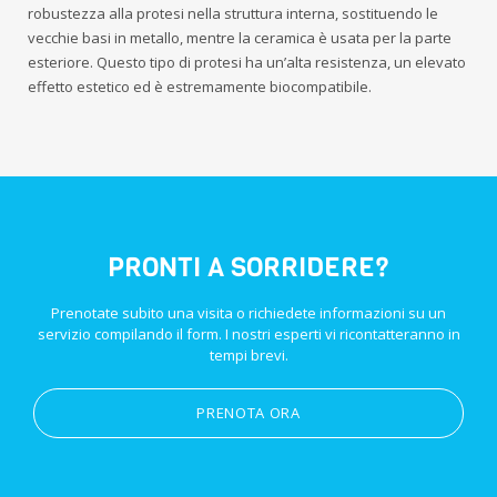
robustezza alla protesi nella struttura interna, sostituendo le
vecchie basi in metallo, mentre la ceramica è usata per la parte
esteriore. Questo tipo di protesi ha un’alta resistenza, un elevato
effetto estetico ed è estremamente biocompatibile.
PRONTI A SORRIDERE?
Prenotate subito una visita o richiedete informazioni su un
servizio compilando il form. I nostri esperti vi ricontatteranno in
tempi brevi.
PRENOTA ORA