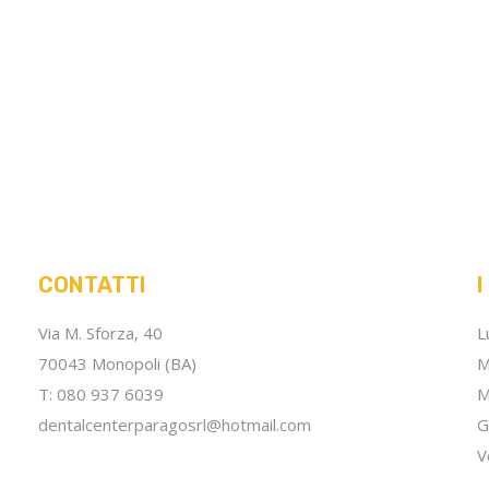
CONTATTI
I
Via M. Sforza, 40
L
70043 Monopoli (BA)
M
T: 080 937 6039
M
dentalcenterparagosrl@hotmail.com
G
V