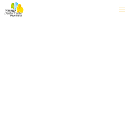
Kids first teeth are
important too!
Simona Fiume
31 Agosto 2021