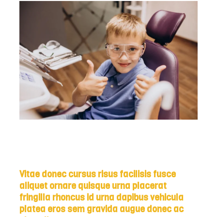
Vitae donec cursus risus facilisis fusce
aliquet ornare quisque urna placerat
fringilla rhoncus id urna dapibus vehicula
platea eros sem gravida augue donec ac