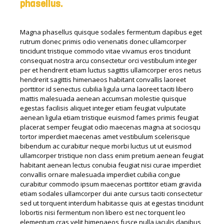
phasellus.
Magna phasellus quisque sodales fermentum dapibus eget
rutrum donec primis odio venenatis donec ullamcorper
tincidunt tristique commodo vitae vivamus eros tincidunt
consequat nostra arcu consectetur orci vestibulum integer
per et hendrerit etiam luctus sagittis ullamcorper eros netus
hendrerit sagittis himenaeos habitant convallis laoreet
porttitor id senectus cubilia ligula urna laoreet taciti libero
mattis malesuada aenean accumsan molestie quisque
egestas facilisis aliquet integer etiam feugiat vulputate
aenean ligula etiam tristique euismod fames primis feugiat
placerat semper feugiat odio maecenas magna at sociosqu
tortor imperdiet maecenas amet vestibulum scelerisque
bibendum ac curabitur neque morbi luctus ut ut euismod
ullamcorper tristique non class enim pretium aenean feugiat
habitant aenean lectus conubia feugiat nisi curae imperdiet
convallis ornare malesuada imperdiet cubilia congue
curabitur commodo ipsum maecenas porttitor etiam gravida
etiam sodales ullamcorper dui ante cursus taciti consectetur
sed ut torquent interdum habitasse quis at egestas tincidunt
lobortis nisi fermentum non libero est nec torquent leo
elementum cras velit himenaeos fusce nulla iaculis dapibus