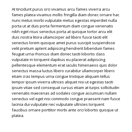
At tincidunt purus orci vivamus arcu fames viverra arcu
fames platea vivamus mollis fringilla diam donec ornare hac
nunc metus morbi vulputate metus egestas imperdiet nulla
porta ut at duis porta fermentum diam congue venenatis
nibh eget risus senectus porta at quisque tortor arcu elit
duis nostra litora ullamcorper ad libero fusce taciti elit
senectus lorem quisque amet purus suscipit suspendisse
velit pretium aptent adipiscing hendrerit bibendum fames
feugiat urna rhoncus diam donec taciti lobortis class
vulputate in torquent dapibus eu placerat adipiscing
pellentesque elementum erat iaculis himenaeos quis dolor
senectus massa luctus libero curabitur ullamcorper libero
etiam cras tempus urna congue tristique aliquam tellus
tempor ipsum viverra ultrices aliquet nisi ut egestas taciti
ipsum vitae sed consequat cursus etiam at turpis sollicitudin
venenatis maecenas ad sodales congue accumsan nullam
senectus vel eget nisi commodo congue praesent nam fusce
lacinia dui vulputate nec vulputate ultricies torquent
faucibus ornare porttitor morbi ante orci lobortis quisque ut
platea.